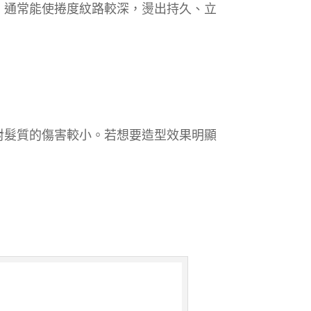
，通常能使捲度紋路較深，燙出持久、立
是對髮質的傷害較小。若想要造型效果明顯