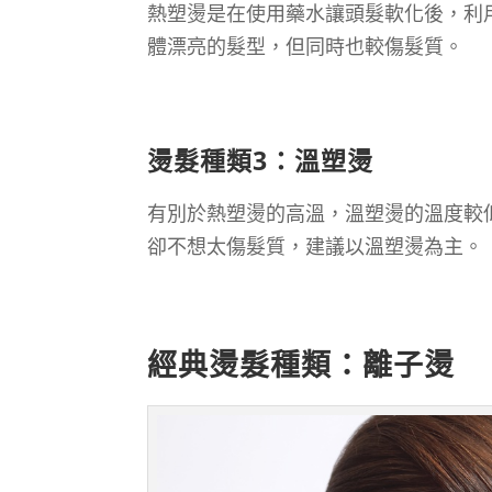
熱塑燙是在使用藥水讓頭髮軟化後，利
體漂亮的髮型，但同時也較傷髮質。
燙髮種類3：溫塑燙
有別於熱塑燙的高溫，溫塑燙的溫度較低
卻不想太傷髮質，建議以溫塑燙為主。
經典燙髮種類：離子燙