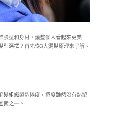
飾臉型和身材，讓整個人看起來更美
髮型選擇？首先從3大燙髮原理來了解。
毛髮
組織
製造捲度，捲度雖然沒有熱塑
因素之一。