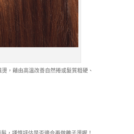
磁燙，藉由高溫改善自然捲或髮質粗硬、
護髮，謹慎評估是否適合再做離子燙喔！