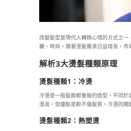
改變髮型是現代人轉換心情的方式之一
麗、時尚，隨著燙髮需求日益增長，市
解析3大燙髮種類原理
燙髮種類1：冷燙
冷燙是一般髮廊都會做的造型，不同於
燙高，但優點是較不傷髮質。冷燙的關
燙髮種類2：熱塑燙