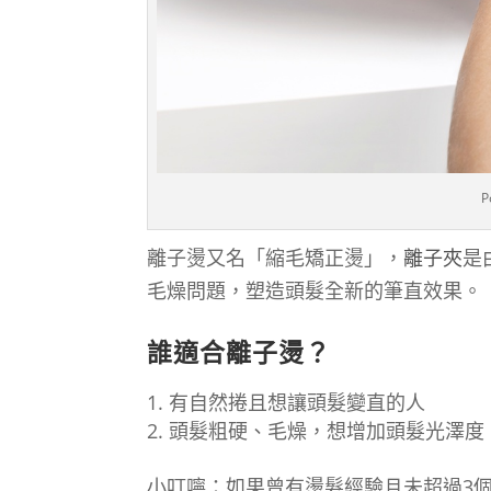
P
離子燙又名「縮毛矯正燙」，
離子夾
是
毛燥問題，塑造頭髮全新的筆直效果。
誰適合離子燙？
有自然捲且想讓頭髮變直的人
頭髮粗硬、毛燥，想增加頭髮光澤度
小叮嚀：如果曾有燙髮經驗且未超過3