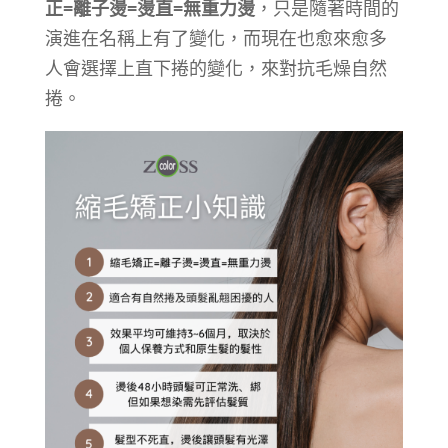
正=離子燙=燙直=無重力燙
，只是隨著時間的
演進在名稱上有了變化，而現在也愈來愈多
人會選擇上直下捲的變化，來對抗毛燥自然
捲。