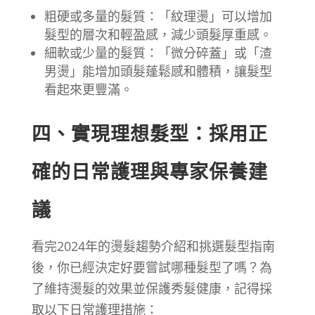
粗硬或多量的髮質：「紋理燙」可以增加
髮型的層次和輕盈感，減少頭髮厚重感。
細軟或少量的髮質：「微分碎蓋」或「渣
男燙」能增加頭髮蓬鬆感和體積，讓髮型
看起來更豐滿。
四、實現理想髮型：採用正
確的日常護理與專家保養建
議
看完2024年的燙髮趨勢介紹和挑選髮型指南
後，你已經決定好要嘗試哪種髮型了嗎？為
了維持燙髮的效果並保護秀髮健康，記得採
取以下日常護理措施：