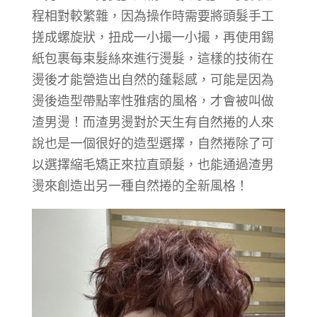
程相對較繁雜，因為操作時需要將頭髮手工
搓成螺旋狀，扭成一小撮一小撮，再使用錫
紙包裹每束髮絲來進行燙髮，這樣的技術在
燙後才能營造出自然的蓬鬆感，可能是因為
燙後造型帶點率性雅痞的風格，才會被叫做
渣男燙！而渣男燙對於天生有自然捲的人來
說也是一個很好的造型選擇，自然捲除了可
以選擇縮毛矯正來拉直頭髮，也能通過渣男
燙來創造出另一種自然捲的全新風格！