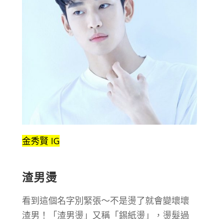
金秀賢 IG
渣男燙
看到這個名字別緊張～不是燙了就會變壞壞
渣男！「渣男燙」又稱「錫紙燙」，燙髮過