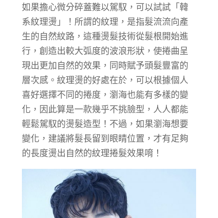
如果擔心微分碎蓋難以駕馭，可以試試「韓
系紋理燙」！所謂的紋理，是指髮流流向產
生的自然紋路，這種燙髮技術從髮根開始進
行，創造出較大弧度的波浪形狀，使捲曲呈
現出更加自然的效果，同時賦予頭髮豐富的
層次感。紋理燙的好處在於，可以根據個人
喜好選擇不同的捲度，瀏海也能有多樣的變
化，因此算是一款幾乎不挑臉型，人人都能
輕鬆駕馭的燙髮造型！不過，如果瀏海想要
變化，建議將髮長留到眼睛位置，才有足夠
的長度燙出自然的紋理捲髮效果唷！