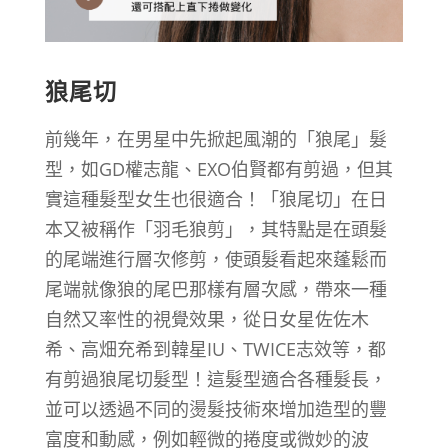
狼尾切
前幾年，在男星中先掀起風潮的「狼尾」髮
型，如GD權志龍、EXO伯賢都有剪過，但其
實這種髮型女生也很適合！「狼尾切」在日
本又被稱作「羽毛狼剪」，其特點是在頭髮
的尾端進行層次修剪，使頭髮看起來蓬鬆而
尾端就像狼的尾巴那樣有層次感，帶來一種
自然又率性的視覺效果，從日女星佐佐木
希、高畑充希到韓星IU、TWICE志效等，都
有剪過狼尾切髮型！這髮型適合各種髮長，
並可以透過不同的燙髮技術來增加造型的豐
富度和動感，例如輕微的捲度或微妙的波