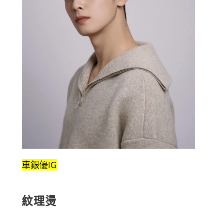
車銀優IG
紋理燙