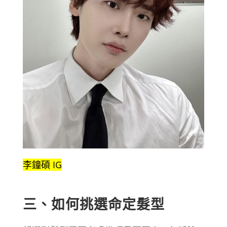
李鐘碩 IG
三、如何挑選命定髮型