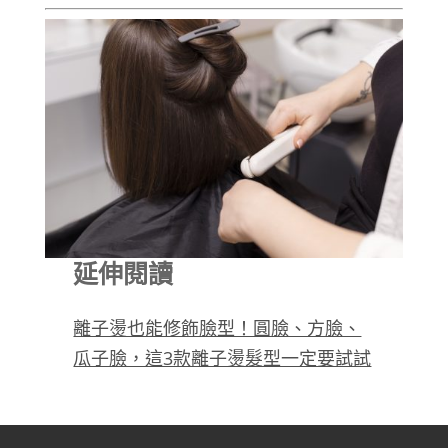
延伸閱讀
離子燙也能修飾臉型！圓臉、方臉、
瓜子臉，這3款離子燙髮型一定要試試