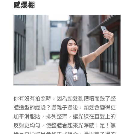
感爆棚
你有沒有拍照時，因為頭髮亂糟糟而毀了整
體造型的經驗？燙離子燙後，頭髮會變得更
加平滑服貼，排列整齊，讓光線在直髮上的
反射更均勻，使整體看起來光澤感十足！無