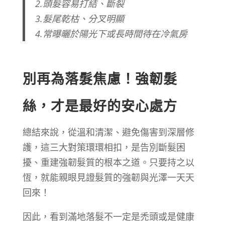
2.頭髮容易打結、斷裂
3.髮尾乾枯、分叉明顯
4.常曝曬於陽光下或長時間待在冷氣房
別再為落髮焦慮！強韌髮
絲，才是最好的安心處方
總結來說，從溫和清潔、避免傷害到深層修
護，這三大對策環環相扣，是告別斷髮困
擾、重建強韌髮質的根本之道。只要持之以
恆，就能親眼見證髮質的強韌與光澤一天天
回來！
因此，看到滿地落髮不一定是禿頭或是健康