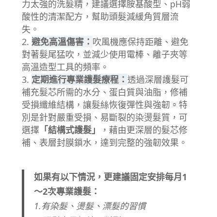
力太強的洗髮精，建議選擇胺基酸型、pH弱
酸性的清潔配方，幫助頭髮減緩角質層流
失。
避免高溫傷害：
吹風機應保持距離、避免
對著髮尾猛吹，並減少使用電棒、離子夾等
高溫造型工具的頻率。
定期進行專業護髮療程：
透過深層護髮可
補充髮芯所需的水分、蛋白質與油脂，修補
受損纖維結構，讓髮絲恢復彈性與強韌。特
別是針對嚴重受損、易斷裂的染燙髮質，可
選擇
「結構式護髮」
，藉由更深層的髮芯修
補、表層封膜鎖水，達到完整的強韌效果。
如果有以下情況，更建議固定安排每月1
～2次專業護髮：
1.有染髮、燙髮、漂髮的習慣