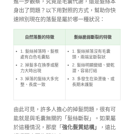
進一步觀察，究竟是毛囊代謝，還是髮絲本
身出了問題？以下用對照的方式，幫助你快
速辨別現在的落髮是屬於哪一種狀況：
自然落髮的特徵
髮絲脆弱斷裂的特徵
1. 髮絲掉落時，髮根
1. 髮絲掉落沒有毛囊
處有白色毛囊點
頭，兩端呈斷裂狀
2. 掉髮多在換季或壓
2. 髮絲明顯變細、變乾
力大時出現
澀，容易打結
3. 掉落的髮絲大多完
3. 多發生在染燙後、或
整、長度一致
長期未護髮
由此可見，許多人擔心的掉髮問題，很有可
能就是與毛囊無關的「髮絲斷裂」。如果屬
於這種情況，那麼「
強化髮質結構」
，遠比