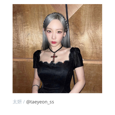
太妍 /
@taeyeon_ss