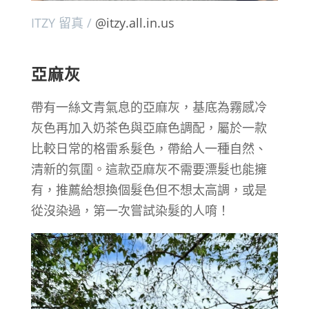
ITZY 留真 /
@itzy.all.in.us
亞麻灰
帶有一絲文青氣息的亞麻灰，基底為霧感冷
灰色再加入奶茶色與亞麻色調配，屬於一款
比較日常的格雷系髮色，帶給人一種自然、
清新的氛圍。這款亞麻灰不需要漂髮也能擁
有，推薦給想換個髮色但不想太高調，或是
從沒染過，第一次嘗試染髮的人唷！