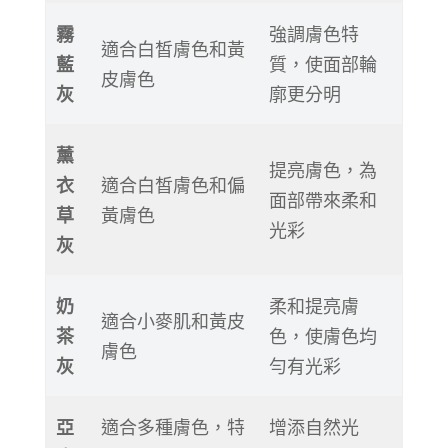
霧
強調膚色特
適合白皙膚色和黃
藍
質，使面部輪
皮膚色
灰
廓更分明
薰
提亮膚色，為
衣
適合白皙膚色和偏
面部帶來柔和
草
黃膚色
光彩
灰
奶
柔和提亮膚
適合小麥肌和黃皮
茶
色，使膚色均
膚色
灰
勻有光彩
亞
適合多種膚色，特
增添自然光