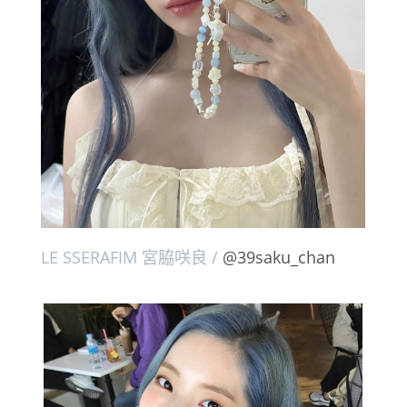
LE SSERAFIM 宮脇咲良 /
@39saku_chan