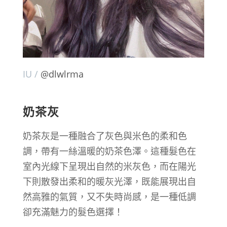
IU /
@dlwlrma
奶茶灰
奶茶灰是一種融合了灰色與米色的柔和色
調，帶有一絲溫暖的奶茶色澤。這種髮色在
室內光線下呈現出自然的米灰色，而在陽光
下則散發出柔和的暖灰光澤，既能展現出自
然高雅的氣質，又不失時尚感，是一種低調
卻充滿魅力的髮色選擇！