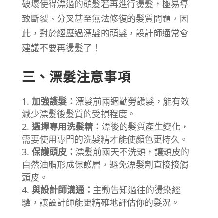
破壞使得漂過的頭髮若再進行燙髮，極易導
致斷裂、分叉甚至無法修復的髮質問題，因
此，對於經歷過漂髮的頭髮，設計師通常會
建議不要再燙髮了！
三、
漂髮注意事項
加強護髮：
漂髮前兩週勤勞護髮，能有效
減少漂髮後髮質的受損程度。
選擇專用洗髮精：
漂後的髮質產生變化，
需要使用專門的洗髮精才能使顏色更持久。
保護頭皮：
漂髮前兩天不洗頭，讓頭皮的
自然油脂形成保護層，避免漂髮劑直接接觸
頭皮。
與設計師溝通：
主動告知過往的燙染經
驗，讓設計師能更精確地評估你的髮況。