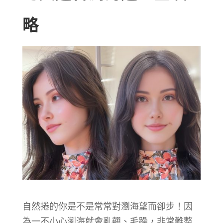
略
自然捲的你是不是常常對瀏海望而卻步！因
為一不小心瀏海就會亂翹、毛躁，非常難整