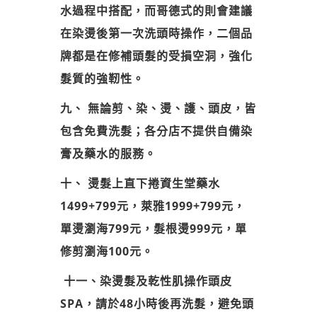
水過程中搭配，而哥德式的則會建議
在染燙後第一次洗頭時操作，二個品
牌都是在修補頭髮的受損空洞，強化
髮質的強靭性。
九、 無論剪、染、燙、護、頭皮，皆
包含免費洗髮；
各分店不提供自備染
膏及藥水的服務。
十、 燙髮上直下捲資生堂藥水
1499+799元，萊雅1999+799元，
單燙瀏海799元，髮根燙999元，單
修剪瀏海100元。
十一、染燙髮及乾性肌操作頭皮
SPA，請於48小時後再洗髮，避免頭