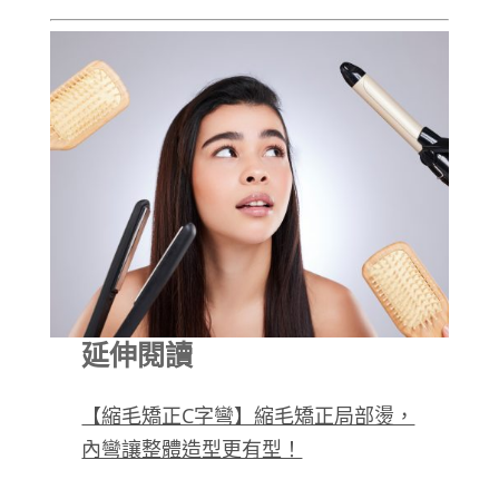
延伸閱讀
【縮毛矯正C字彎】縮毛矯正局部燙，
內彎讓整體造型更有型！