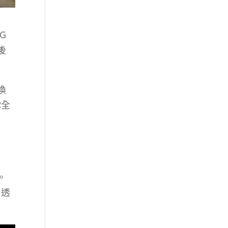
G
後
換
你全
。
、透