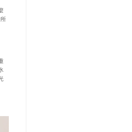
麼
的所
重
水
光