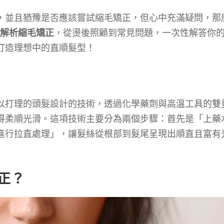
，並且猶豫是否應該嘗試縮毛矯正，但心中充滿疑問，那
面解析縮毛矯正
，從燙後照顧到常見問題，一次性解答你
打造理想中的直順髮型！
以打理的頭髮設計的技術，透過化學藥劑與高溫工具的雙
得柔順光滑。這項技術主要分為兩個步驟：首先是「上藥
進行拉直處理」，讓髮絲從根部到髮尾呈現出順直且富有
正？