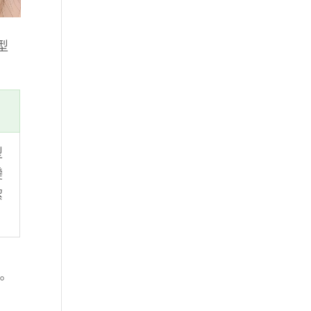
型
型
變
潔
。