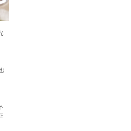
光
也
不
正