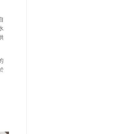
自
水
供
的
於